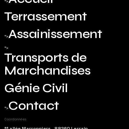
">
Terrassement
Assainissement
">
">
Transports de
Marchandises
Génie Civil
Contact
">
Coordonnées
11 allée Marronniers, 88260 Lerrain